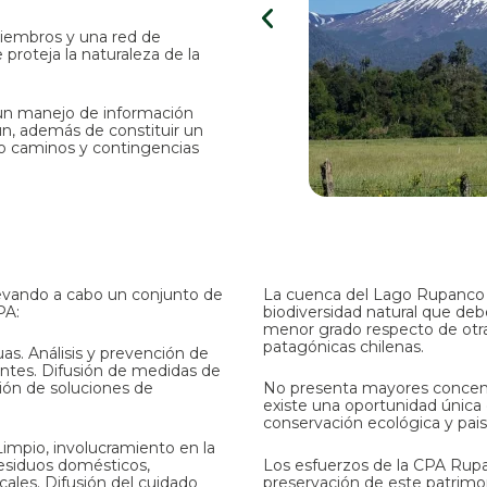
iembros y una red de
proteja la naturaleza de la
 un manejo de información
ún, además de constituir un
o caminos y contingencias
levando a cabo un conjunto de
La cuenca del Lago Rupanco 
PA:
biodiversidad natural que de
menor grado respecto de otra
patagónicas chilenas.
as. Análisis y prevención de
uentes. Difusión de medidas de
ón de soluciones de
No presenta mayores concentr
existe una oportunidad única 
conservación ecológica y paisa
mpio, involucramiento en la
esiduos domésticos,
Los esfuerzos de la CPA Rupan
cales. Difusión del cuidado
preservación de este patrimo