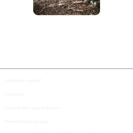
¿Quiénes somos?
Contacto
Cuenca del Lago Rupanco
Proveedores locales