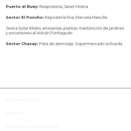
Puerto el Buey:
Respostería, Janet Molina
Sector El Poncho:
Repostería fina, Marcela Mancilla
Jesica Solar Kliebs, artesanías, plantas, mantención de jardines
y excursiones al Volcán Puntiagudo
Sector Chacay:
Pista de aterrizaje, Supermercado la Rueda
¿Quiénes somos?
Contacto
Cuenca del Lago Rupanco