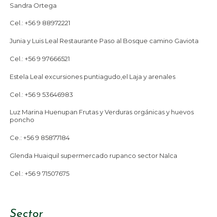
Sandra Ortega
Cel.: +56 9 88972221
Junia y Luis Leal Restaurante Paso al Bosque camino Gaviota
Cel.: +56 9 97666521
Estela Leal excursiones puntiagudo,el Laja y arenales
Cel.: +56 9 53646983
Luz Marina Huenupan Frutas y Verduras orgánicas y huevos
poncho
Ce.: +56 9 85877184
Glenda Huaiquil supermercado rupanco sector Nalca
Cel.: +56 9 71507675
Sector