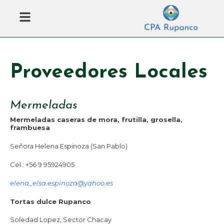
Ir
Menú
al
contenido
Proveedores Locales
Mermeladas
Mermeladas caseras de mora, frutilla, grosella,
frambuesa
Señora Helena Espinoza (San Pablo)
Cel.: +56 9 95924905
elena_elsa.espinoza@yahoo.es
Tortas dulce Rupanco
Soledad Lopez, Sector Chacay