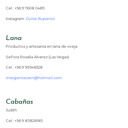
Cel.: +56 9 7608 0485
Instagram:
Dulce Rupanco
Lana
Productos y artesanía en lana de oveja
Señora Rosalia Alvarez (Las Vegas)
Cel.: +56 9 99546528
margaritacarri@hotmail.com
Cabañas
Judith
Cel.: +56 9 83828185