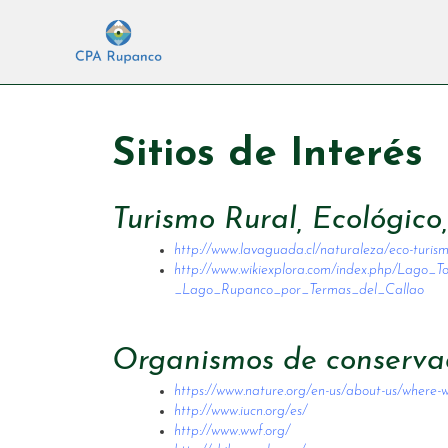
Ir
al
contenido
Sitios de Interés
Turismo Rural, Ecológico
http://www.lavaguada.cl/naturaleza/eco-turis
http://www.wikiexplora.com/index.php/Lago_T
_Lago_Rupanco_por_Termas_del_Callao
Organismos de conservac
https://www.nature.org/en-us/about-us/where-w
http://www.iucn.org/es/
http://www.wwf.org/